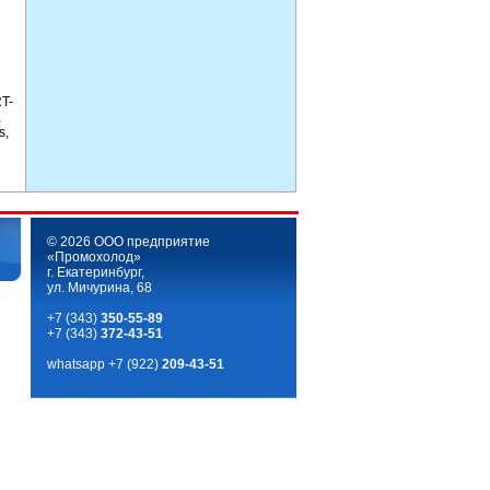
T-
,
s,
© 2026 ООО предприятие
«Промохолод»
г. Екатеринбург,
ул. Мичурина, 68
+7 (343)
350-55-89
+7 (343)
372-43-51
whatsapp
+7 (922)
209-43-51