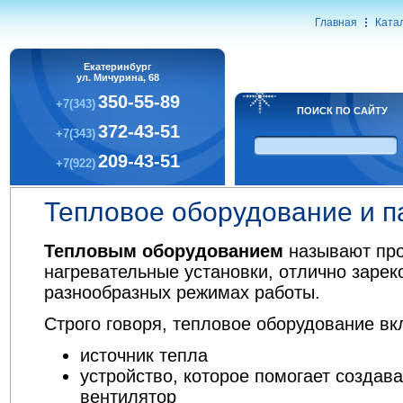
Главная
Ката
Екатеринбург
ул. Мичурина, 68
350-55-89
+7(343)
ПОИСК ПО САЙТУ
372-43-51
+7(343)
209-43-51
+7(922)
Тепловое оборудование и п
Тепловым оборудованием
называют пр
нагревательные установки, отлично заре
разнообразных режимах работы.
Строго говоря, тепловое оборудование вк
источник тепла
устройство, которое помогает создават
вентилятор