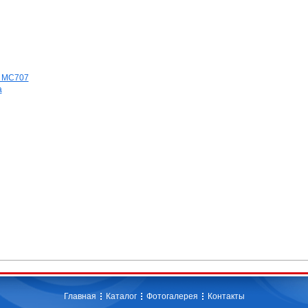
ь MC707
а
Главная
Каталог
Фотогалерея
Контакты