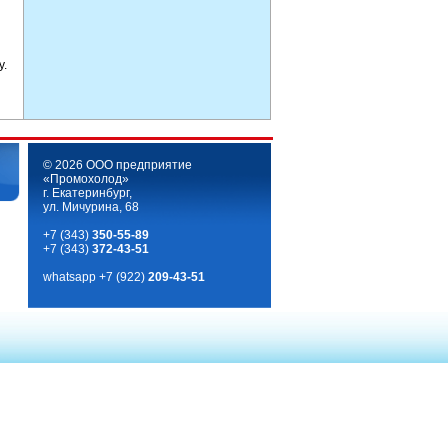
у.
© 2026 ООО предприятие
«Промохолод»
г. Екатеринбург,
ул. Мичурина, 68
+7 (343)
350-55-89
+7 (343)
372-43-51
whatsapp
+7 (922)
209-43-51