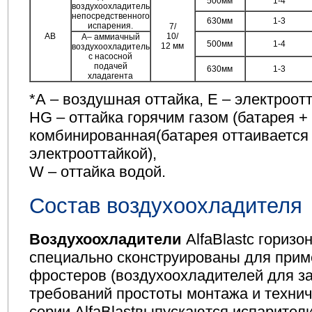
500мм
1-4
воздухоохладитель
непосредственного
630мм
1-3
испарения.
7/
АВ
10/
A– аммиачный
500мм
1-4
12 мм
воздухоохладитель
с насосной
подачей
630мм
1-3
хладагента
*А – воздушная оттайка, E – электроотт
HG – оттайка горячим газом (батарея +
комбинированная(батарея оттаивается 
электрооттайкой),
W – оттайка водой.
Состав воздухоохладителя
Воздухоохладители
AlfaBlastс гориз
специально сконструированы для приме
фростеров (воздухоохладителей для з
требований простоты монтажа и технич
серии AlfaBlastвыпускаются испарител