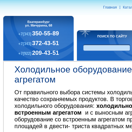
Главная
Ката
Екатеринбург
ул. Мичурина, 68
350-55-89
+7(343)
ПОИСК ПО САЙТУ
372-43-51
+7(343)
209-43-51
+7(922)
Холодильное оборудование
агрегатом
От правильного выбора системы холодиль
качество сохраняемых продуктов. В торг
холодильного оборудования:
холодильно
встроенным агрегатом
и с выносным аг
оборудование со встроенным агрегатом п
площадей в двести- триста квадратных ме