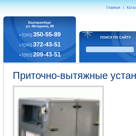
Главная
Ката
Екатеринбург
ул. Мичурина, 68
350-55-89
+7(343)
ПОИСК ПО САЙТУ
372-43-51
+7(343)
209-43-51
+7(922)
Приточно-вытяжные устан