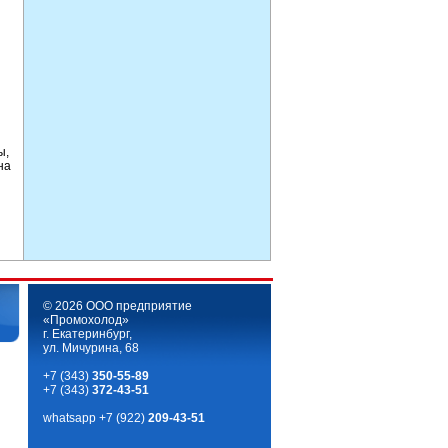
ы,
на
© 2026 ООО предприятие
«Промохолод»
г. Екатеринбург,
ул. Мичурина, 68
+7 (343)
350-55-89
+7 (343)
372-43-51
whatsapp
+7 (922)
209-43-51